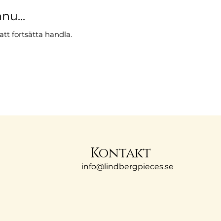
nu...
tt fortsätta handla.
Kontakt
info@lindbergpieces.se