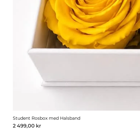
Student Rosbox med Halsband
Pris
2 499,00 kr