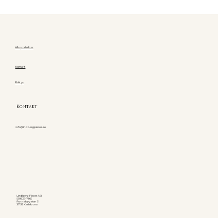
Alla produkter
Kontakt
Policys
Kontakt
info@lindbergpieces.se
Lindberg Pieces AB
559339-7366
Ronnebygatan 3
37132 Karlskrona