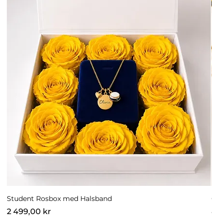
Student Rosbox med Halsband
G
Pris
P
2 499,00 kr
8