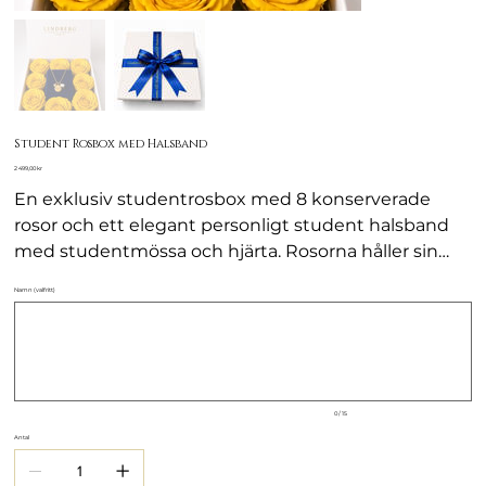
Student Rosbox med Halsband
Pris
2 499,00 kr
En exklusiv studentrosbox med 8 konserverade
rosor och ett elegant personligt student halsband
med studentmössa och hjärta. Rosorna håller sin
vackra form i 1–2 år utan vatten eller skötsel, vilket
Namn (valfritt)
Upp
gör denna box till en perfekt minnesgåva för att fira
till
15
en av livets största dagar.
tecken.
0 / 15
Antal